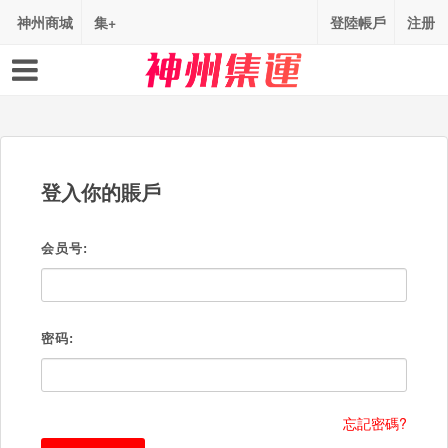
神州商城
集+
登陸帳戶
注册
登入你的賬戶
会员号:
密码:
忘記密碼?