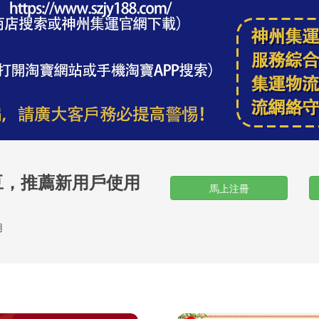
豆，推薦新用戶使用
馬上注冊
用