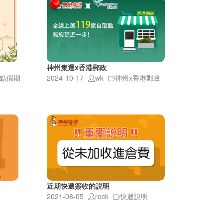
神州集運x香港郵政
點假期
2024-10-17
wk
神州x香港郵政
近期快遞簽收的説明
2021-08-05
rock
快遞説明