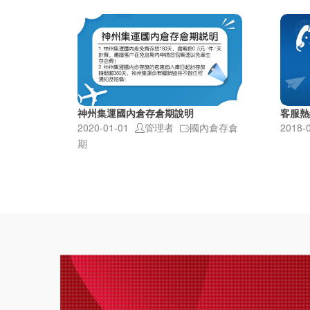
神州集運國內倉存倉期說明
客服熱
2020-01-01
管理者
國內倉存倉
2018-
期