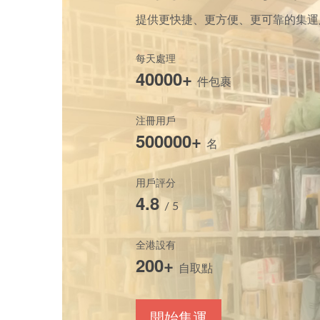
提供更快捷、更方便、更可靠的集運
每天處理
40000+
件包裹
注冊用戶
500000+
名
用戶評分
4.8
/ 5
全港設有
200+
自取點
開始集運