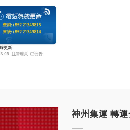
線更新
03-05
管理員
公告
神州集運 轉運