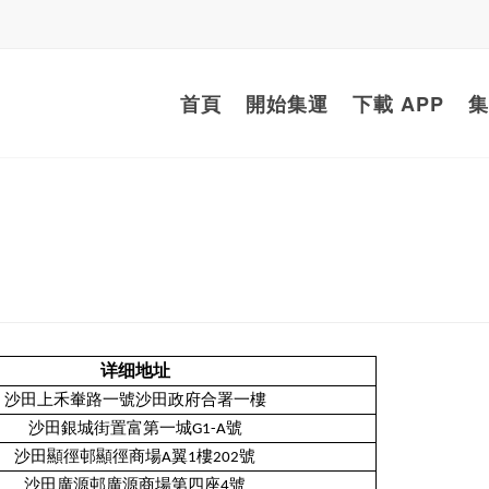
首頁
開始集運
下載 APP
集
详细地址
沙田上禾輋路一號沙田政府合署一樓
沙田銀城街置富第一城G1-A號
沙田顯徑邨顯徑商場A翼1樓202號
沙田廣源邨廣源商場第四座4號