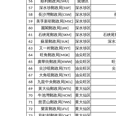
56
順利郵政局[SHU]
观塘区
57
深水埗郵政局[SSP]
深水埗区
58
長沙灣郵政局[CSW]
深水埗区
59
美孚新邨郵政局[MSC]
深水埗区
60
麗閣郵政局[LKK]
深水埗区
61
石硤尾郵政局[SKM]
深水埗区
石硤尾邨
62
蘇屋郵政局[SUK]
深水埗区
深水
63
又一村郵政局[YYT]
深水埗区
64
旺角郵政局[MGK]
油尖旺区
65
廣華街郵政局[KWW]
油尖旺区
旺
66
尖沙咀郵政局[TST]
油尖旺区
尖
67
大角咀郵政局[TKT]
油尖旺区
68
九龍中央郵政局[KCL]
油尖旺区
69
黃大仙郵政局[WTS]
黄大仙区
70
牛池灣郵政局[NCW]
黄大仙区
71
慈雲山郵政局[TWS]
黄大仙区
72
樂富郵政局[LFU]
黄大仙区
73
彩虹邨郵政局[CHC]
黄大仙区