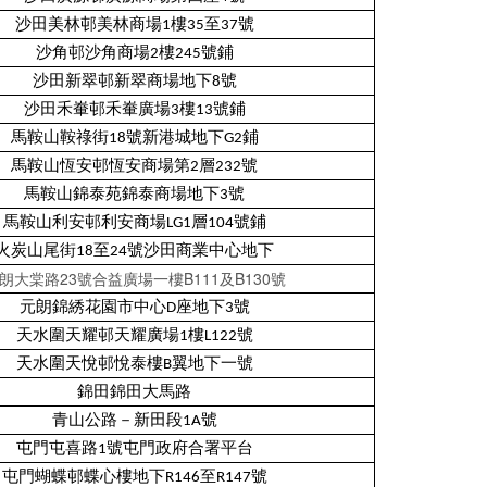
沙田美林邨美林商場1樓35至37號
沙角邨沙角商場2樓245號鋪
沙田新翠邨新翠商場地下8號
沙田禾輋邨禾輋廣場3樓13號鋪
馬鞍山鞍祿街18號新港城地下G2鋪
馬鞍山恆安邨恆安商場第2層232號
馬鞍山錦泰苑錦泰商場地下3號
馬鞍山利安邨利安商場LG1層104號鋪
火炭山尾街18至24號沙田商業中心地下
朗大棠路23號合益廣場一樓B111及B130號
元朗錦綉花園市中心D座地下3號
天水圍天耀邨天耀廣場1樓L122號
天水圍天悅邨悅泰樓B翼地下一號
錦田錦田大馬路
青山公路－新田段1A號
屯門屯喜路1號屯門政府合署平台
屯門蝴蝶邨蝶心樓地下R146至R147號