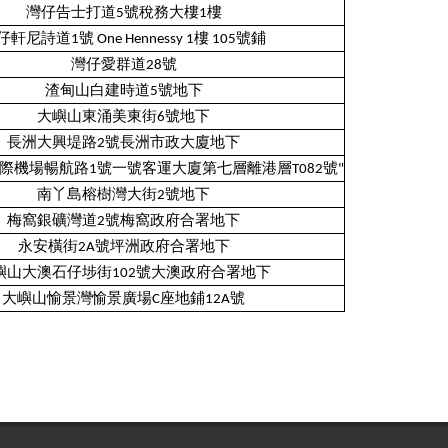
灣仔告士打道5號稅務大樓1樓
軒尼詩道1號 One Hennessy 1樓 105號鋪
灣仔愛群道28號
渣甸山白建時道5號地下
大嶼山東涌美東街6號地下
長洲大興堤路2號長洲市政大廈地下
際機場暢航路1號一號客運大廈第七層離港層T082號"
南丫島榕樹灣大街2號地下
梅窩銀礦灣道2號梅窩政府合署地下
永安橫街2A號坪洲政府合署地下
嶼山大澳石仔埗街102號大澳政府合署地下
大嶼山愉景灣愉景廣場C座地鋪12A號