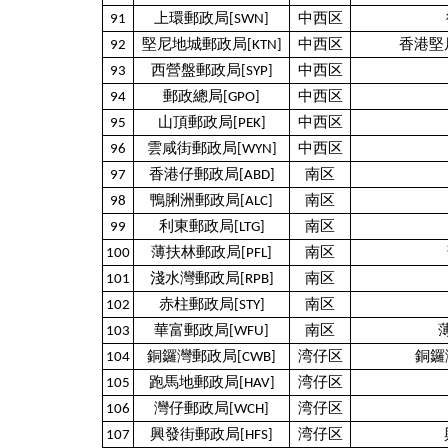
91
上環郵政局[SWN]
中西区
92
堅尼地城郵政局[KTN]
中西区
香港堅
93
西營盤郵政局[SYP]
中西区
94
郵政總局[GPO]
中西区
95
山頂郵政局[PEK]
中西区
96
雲咸街郵政局[WYN]
中西区
97
香港仔郵政局[ABD]
南区
98
鴨脷洲郵政局[ALC]
南区
99
利東郵政局[LTG]
南区
100
薄扶林郵政局[PFL]
南区
101
淺水灣郵政局[RPB]
南区
102
赤柱郵政局[STY]
南区
103
華富郵政局[WFU]
南区
104
銅鑼灣郵政局[CWB]
湾仔区
銅鑼
105
跑馬地郵政局[HAV]
湾仔区
106
灣仔郵政局[WCH]
湾仔区
107
興發街郵政局[HFS]
湾仔区