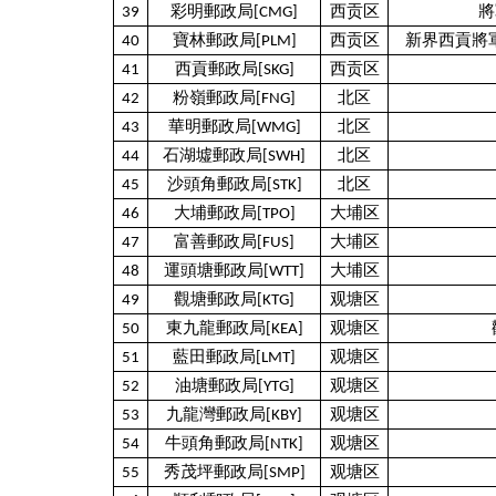
39
彩明郵政局[CMG]
西贡区
將
40
寶林郵政局[PLM]
西贡区
新界西貢將軍
41
西貢郵政局[SKG]
西贡区
42
粉嶺郵政局[FNG]
北区
43
華明郵政局[WMG]
北区
44
石湖墟郵政局[SWH]
北区
45
沙頭角郵政局[STK]
北区
46
大埔郵政局[TPO]
大埔区
47
富善郵政局[FUS]
大埔区
48
運頭塘郵政局[WTT]
大埔区
49
觀塘郵政局[KTG]
观塘区
50
東九龍郵政局[KEA]
观塘区
51
藍田郵政局[LMT]
观塘区
52
油塘郵政局[YTG]
观塘区
53
九龍灣郵政局[KBY]
观塘区
54
牛頭角郵政局[NTK]
观塘区
55
秀茂坪郵政局[SMP]
观塘区