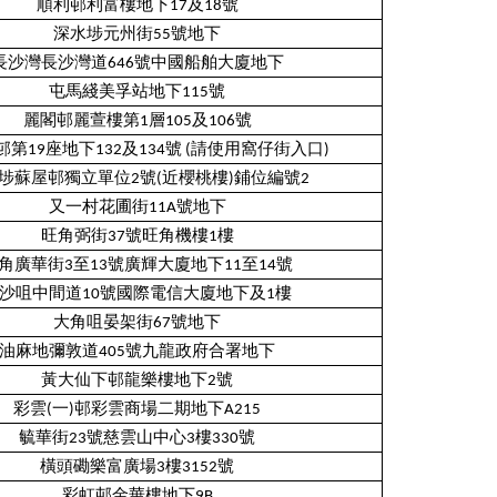
順利邨利富樓地下17及18號
深水埗元州街55號地下
長沙灣長沙灣道646號中國船舶大廈地下
屯馬綫美孚站地下115號
麗閣邨麗萱樓第1層105及106號
第19座地下132及134號 (請使用窩仔街入口)
埗蘇屋邨獨立單位2號(近櫻桃樓)鋪位編號2
又一村花圃街11A號地下
旺角弼街37號旺角機樓1樓
角廣華街3至13號廣輝大廈地下11至14號
沙咀中間道10號國際電信大廈地下及1樓
大角咀晏架街67號地下
油麻地彌敦道405號九龍政府合署地下
黃大仙下邨龍樂樓地下2號
彩雲(一)邨彩雲商場二期地下A215
毓華街23號慈雲山中心3樓330號
橫頭磡樂富廣場3樓3152號
彩虹邨金華樓地下9B