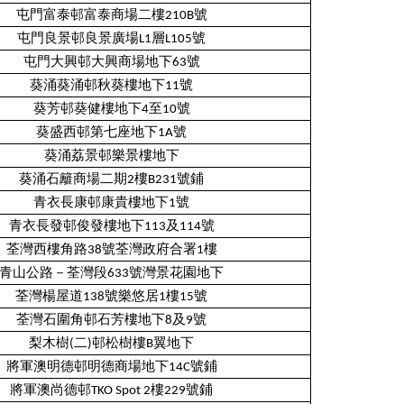
屯門富泰邨富泰商場二樓210B號
屯門良景邨良景廣場L1層L105號
屯門大興邨大興商場地下63號
葵涌葵涌邨秋葵樓地下11號
葵芳邨葵健樓地下4至10號
葵盛西邨第七座地下1A號
葵涌荔景邨樂景樓地下
葵涌石籬商場二期2樓B231號鋪
青衣長康邨康貴樓地下1號
青衣長發邨俊發樓地下113及114號
荃灣西樓角路38號荃灣政府合署1樓
青山公路－荃灣段633號灣景花園地下
荃灣楊屋道138號樂悠居1樓15號
荃灣石圍角邨石芳樓地下8及9號
梨木樹(二)邨松樹樓B翼地下
將軍澳明德邨明德商場地下14C號鋪
將軍澳尚德邨TKO Spot 2樓229號鋪