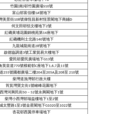
竹園(南)邨竹園廣場S10號
富山邨富信樓1A號地下
灣美景街108號偉恆昌新村恆景閣地下商鋪D
何文田邨恬文樓地下2號
紅磡黃埔花園錦桃苑第14座地下
紅磡機利士北路140號地下
九龍城龍崗道28號地下
啟德協調道3號工業貿易大樓地下
愛民邨愛民廣場地下G13號
角英皇道770號模範邨C座地下1,6,7及11號
255號國都廣場二樓204至205A及208至 210號
柴灣道漁灣邨行政大樓
筲箕灣寶文街1號峻峰花園地下
西灣河興民街50－52號永興閣地下1號
柴灣小西灣邨瑞益樓地下1至2號
城太豐路1至3號金星閣地下G1020至1022號
杏花邨西翼停車場地下