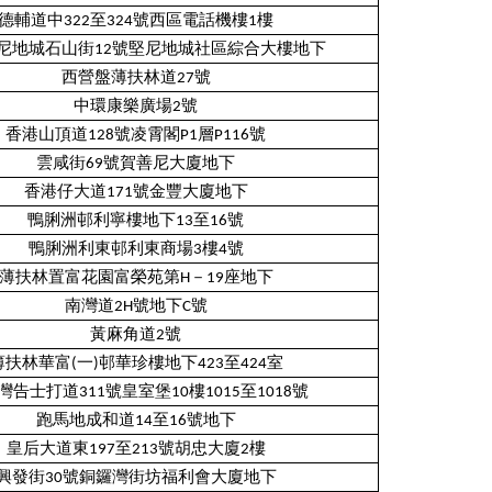
德輔道中322至324號西區電話機樓1樓
尼地城石山街12號堅尼地城社區綜合大樓地下
西營盤薄扶林道27號
中環康樂廣場2號
香港山頂道128號凌霄閣P1層P116號
雲咸街69號賀善尼大廈地下
香港仔大道171號金豐大廈地下
鴨脷洲邨利寧樓地下13至16號
鴨脷洲利東邨利東商場3樓4號
薄扶林置富花園富榮苑第H－19座地下
南灣道2H號地下C號
黃麻角道2號
薄扶林華富(一)邨華珍樓地下423至424室
灣告士打道311號皇室堡10樓1015至1018號
跑馬地成和道14至16號地下
皇后大道東197至213號胡忠大廈2樓
興發街30號銅鑼灣街坊福利會大廈地下