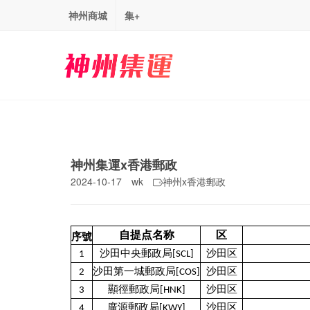
神州商城
集+
神州集運x香港郵政
2024-10-17
wk
神州x香港郵政
自提点名称
区
序號
1
沙田中央郵政局[SCL]
沙田区
2
沙田第一城郵政局[COS]
沙田区
3
顯徑郵政局[HNK]
沙田区
4
廣源郵政局[KWY]
沙田区